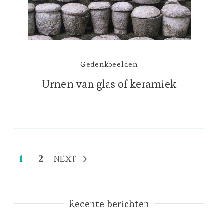
Gedenkbeelden
Urnen van glas of keramiek
Berichten
Page
Page
1
2
NEXT
paginering
Recente berichten