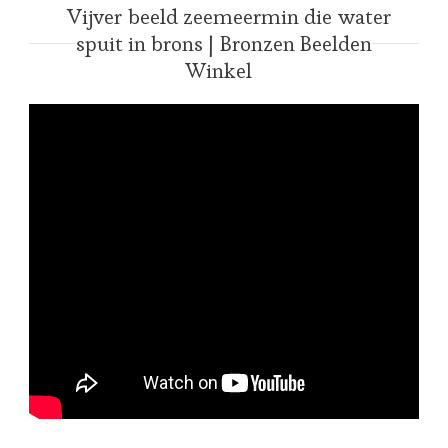
Vijver beeld zeemeermin die water
spuit in brons | Bronzen Beelden
Winkel