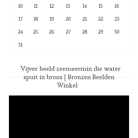
10
11
12
13
14
15
16
17
18
19
20
21
22
23
24
25
26
27
28
29
30
31
Vijver beeld zeemeermin die water
spuit in brons | Bronzen Beelden
Winkel