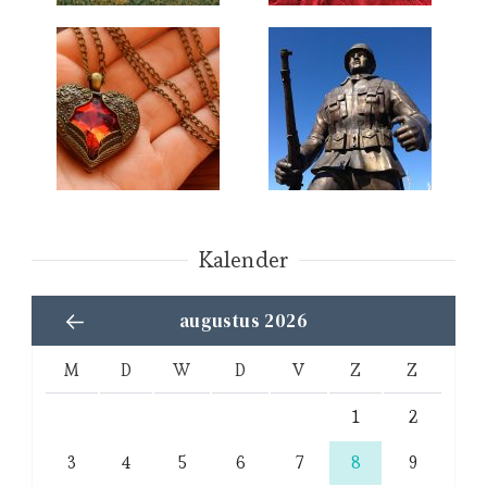
Kalender
augustus 2026
M
D
W
D
V
Z
Z
1
2
3
4
5
6
7
8
9