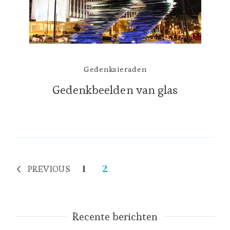
Gedenksieraden
Gedenkbeelden van glas
Berichten
Page
Page
1
2
PREVIOUS
paginering
Recente berichten