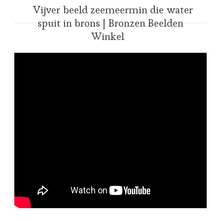
Vijver beeld zeemeermin die water
spuit in brons | Bronzen Beelden
Winkel