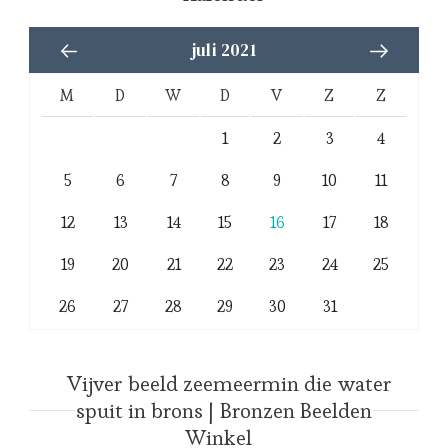
juli 2021
M
D
W
D
V
Z
Z
1
2
3
4
5
6
7
8
9
10
11
12
13
14
15
16
17
18
19
20
21
22
23
24
25
26
27
28
29
30
31
Vijver beeld zeemeermin die water
spuit in brons | Bronzen Beelden
Winkel