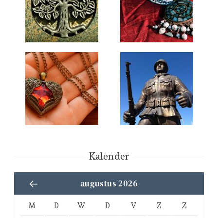
Kalender
augustus 2026
M
D
W
D
V
Z
Z